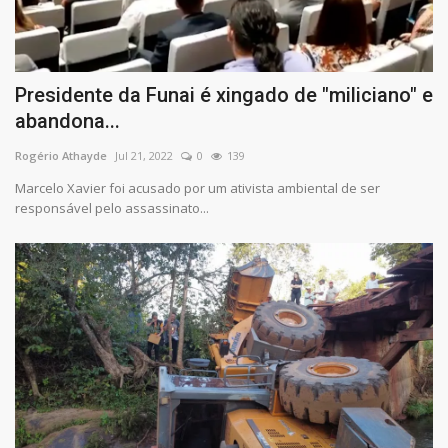
Presidente da Funai é xingado de "miliciano" e
abandona...
Rogério Athayde
Jul 21, 2022
0
139
Marcelo Xavier foi acusado por um ativista ambiental de ser
responsável pelo assassinato...