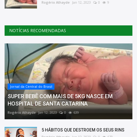
Rogério Athayde
Jan 12, 2023
0
9
NOTÍCIAS RECOMENDADAS
Jornal da Central do Brasil
SUPER BEBÊ COM MAIS DE 5KG NASCE EM
HOSPITAL DE SANTA CATARINA
Rogério Athayde
Jan 12, 2023
0
639
5 HÁBITOS QUE DESTROEM OS SEUS RINS
Rogério Athayde
Jan 12, 2023
0
670