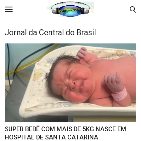
Jornal da Central do Brasil
Entrar
Criar Conta
Início
QUEM SOMOS
RÁDIO ONLINE
Crônicas e Reportagens
TV ONLINE
SUPER BEBÊ COM MAIS DE 5KG NASCE EM
Jornal da Central do Brasil
HOSPITAL DE SANTA CATARINA