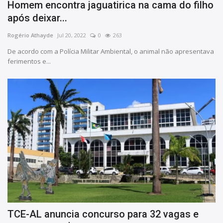
Homem encontra jaguatirica na cama do filho
após deixar...
Rogério Athayde
Jul 20, 2022
0
263
De acordo com a Polícia Militar Ambiental, o animal não apresentava
ferimentos e...
TCE-AL anuncia concurso para 32 vagas e