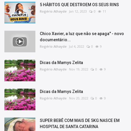
5 HÁBITOS QUE DESTROEM OS SEUS RINS
Rogério Athayde
Jan 12, 2023
0
11
Chico Xavier, a luz que não se apaga" - novo
documentário...
Rogério Athayde
Jul 4, 2022
0
9
Dicas da Mamys Zelita
Rogério Athayde
Nov 19, 2022
0
9
Dicas da Mamys Zelita
Rogério Athayde
Nov 20, 2022
0
9
SUPER BEBÊ COM MAIS DE 5KG NASCE EM
HOSPITAL DE SANTA CATARINA