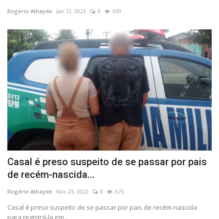
Rogério Athayde
Jan 12, 2023
0
639
COMO ANUNCIAR
Ligado em Saúde
RECADOS
Dicas da Mamys Zelita
Fotos
VIDEOS
Casal é preso suspeito de se passar por pais
de recém-nascida...
Rogério Athayde
Nov 23, 2022
0
676
Casal é preso suspeito de se passar por pais de recém-nascida
para registrá-la em...