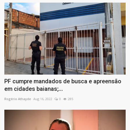
PF cumpre mandados de busca e apreensão
em cidades baianas;...
Rogério Athayde
Aug 16, 2022
0
285