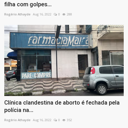
filha com golpes...
Rogério Athayde
Aug 16, 2022
0
288
Clínica clandestina de aborto é fechada pela
polícia na...
Rogério Athayde
Aug 16, 2022
0
352