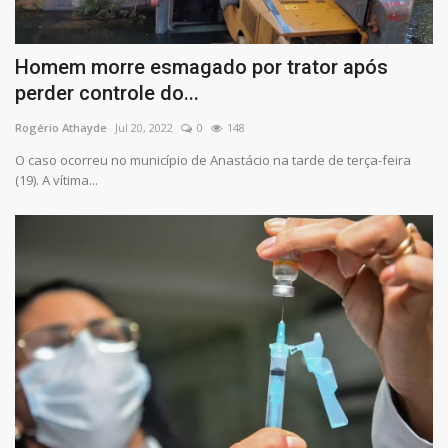
Homem morre esmagado por trator após
perder controle do...
Rogério Athayde
Jul 20, 2022
0
148
O caso ocorreu no município de Anastácio na tarde de terça-feira
(19). A vítima...