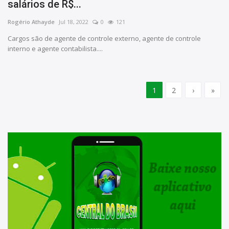
salários de R$...
Rogério Athayde
Jul 18, 2022
0
121
Cargos são de agente de controle externo, agente de controle
interno e agente contabilista....
1
2
›
»