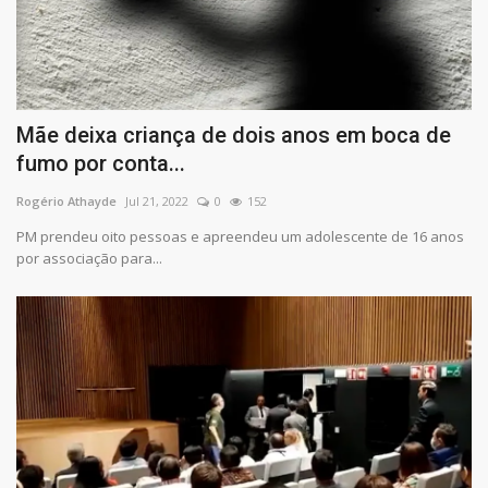
Mãe deixa criança de dois anos em boca de
fumo por conta...
Rogério Athayde
Jul 21, 2022
0
152
PM prendeu oito pessoas e apreendeu um adolescente de 16 anos
por associação para...