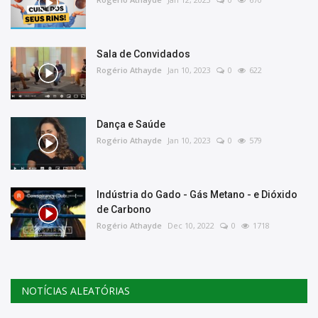
Sala de Convidados
Rogério Athayde
Jan 10, 2023
0
622
Dança e Saúde
Rogério Athayde
Jan 10, 2023
0
579
Indústria do Gado - Gás Metano - e Dióxido
de Carbono
Rogério Athayde
Dec 10, 2022
0
1718
NOTÍCIAS ALEATÓRIAS