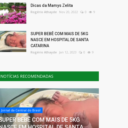
Dicas da Mamys Zelita
Rogério Athayde
Nov 20, 2022
0
9
SUPER BEBÊ COM MAIS DE 5KG
NASCE EM HOSPITAL DE SANTA
CATARINA
Rogério Athayde
Jan 12, 2023
0
9
NOTÍCIAS RECOMENDADAS
Jornal da Central do Brasil
SUPER BEBÊ COM MAIS DE 5KG
NASCE EM HOSPITAL DE SANTA