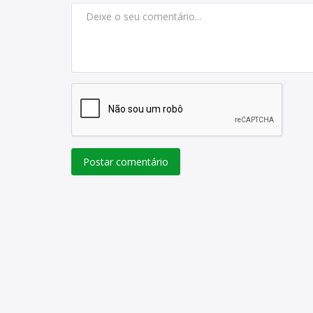
Rogério Athayde
Jan 12, 2023
0
670
Postar comentário