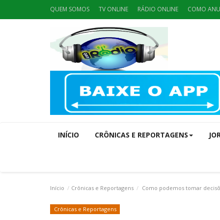
QUEM SOMOS
TV ONLINE
RÁDIO ONLINE
COMO ANU
INÍCIO
CRÔNICAS E REPORTAGENS
JO
Início
Crônicas e Reportagens
Como podemos tomar decisões
Crônicas e Reportagens