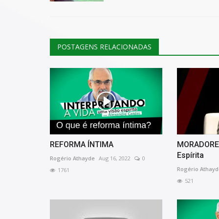
POSTAGENS RELACIONADAS
REFORMA ÍNTIMA
MORADORES
Espírita
Rogério Athayde
Aug 16, 2022
0
Rogério Athayd
1761
521