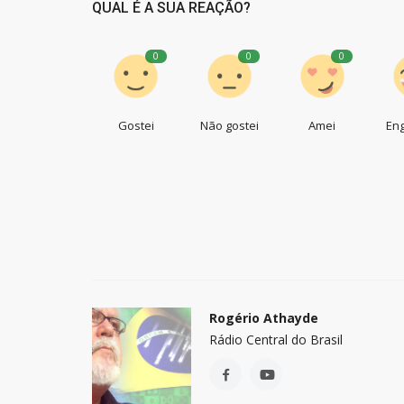
QUAL É A SUA REAÇÃO?
0
0
0
Gostei
Não gostei
Amei
En
Rogério Athayde
Rádio Central do Brasil