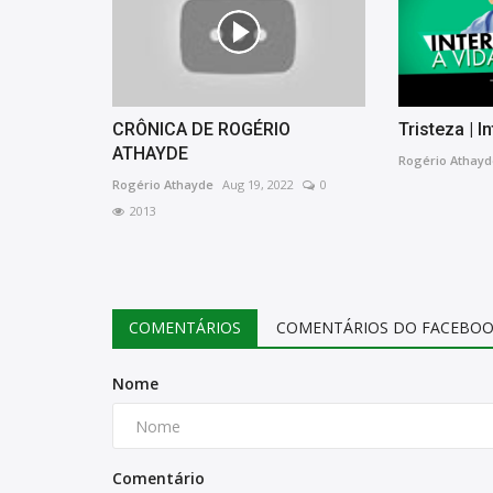
CRÔNICA DE ROGÉRIO
Tristeza | I
ATHAYDE
Rogério Athayd
Rogério Athayde
Aug 19, 2022
0
Ligado em Saúde
2013
COMENTÁRIOS
COMENTÁRIOS DO FACEBO
Nome
Visão Espírita
5 HÁBITOS QUE DESTROEM OS
RINS
521
Comentário