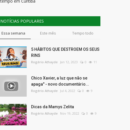
 tempo em Curitiba
NOTÍCIAS POPULARES
Essa semana
Este mês
Tempo todo
5 HÁBITOS QUE DESTROEM OS SEUS
RINS
Rogério Athayde
Jan 12, 2023
0
11
Chico Xavier, a luz que não se
apaga" - novo documentário...
Rogério Athayde
Jul 4, 2022
0
9
Dicas da Mamys Zelita
Rogério Athayde
Nov 19, 2022
0
9