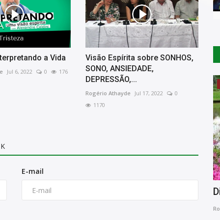
nterpretando a Vida
Visão Espírita sobre SONHOS,
SONO, ANSIEDADE,
e
Jul 6, 2022
0
176
DEPRESSÃO,...
Dicas da Mamys Zelita
Rogério Athayde
Jul 17, 2022
0
1170
OK
E-mail
 SEUS
Dicas da Mamys Zelita
C
l
Rogério Athayde
Nov 19, 2022
0
629