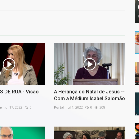
 DE RUA - Visão
A Herança do Natal de Jesus --
Com a Médium Isabel Salomão
e
Jul 17, 2022
0
Portal
Jul 1, 2022
0
208