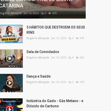
CATARINA
Rogério Athayde
Jan 12, 2023
0
639
5 HÁBITOS QUE DESTROEM OS SEUS
RINS
Rogério Athayde
Jan 12, 2023
0
670
Sala de Convidados
Rogério Athayde
Jan 10, 2023
0
622
Dança e Saúde
Rogério Athayde
Jan 10, 2023
0
579
Indústria do Gado - Gás Metano - e
Dióxido de Carbono