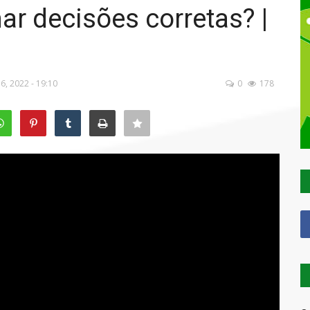
 decisões corretas? |
a
 6, 2022 - 19:10
0
178