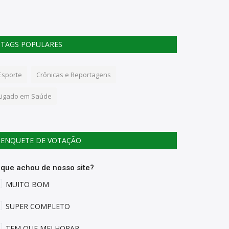
gério Athayde
Aug 16, 2022
0
246
Rogério Athayde
TAGS POPULARES
Esporte
Crônicas e Reportagens
Ligado em Saúde
ENQUETE DE VOTAÇÃO
 que achou de nosso site?
MUITO BOM
SUPER COMPLETO
TEM QUE MELHORAR