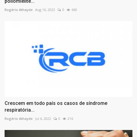
poliomielite...
Rogério Athayde
Aug 16, 2022
0
660
Crescem em todo país os casos de síndrome
respiratória...
Rogério Athayde
Jul 6, 2022
0
216