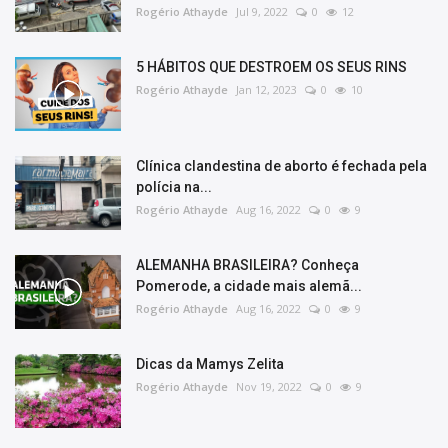
Rogério Athayde
Jul 9, 2022
0
12
5 HÁBITOS QUE DESTROEM OS SEUS RINS
Rogério Athayde
Jan 12, 2023
0
10
Clínica clandestina de aborto é fechada pela
polícia na...
Rogério Athayde
Aug 16, 2022
0
9
ALEMANHA BRASILEIRA? Conheça
Pomerode, a cidade mais alemã...
Rogério Athayde
Aug 16, 2022
0
9
Dicas da Mamys Zelita
Rogério Athayde
Nov 19, 2022
0
9