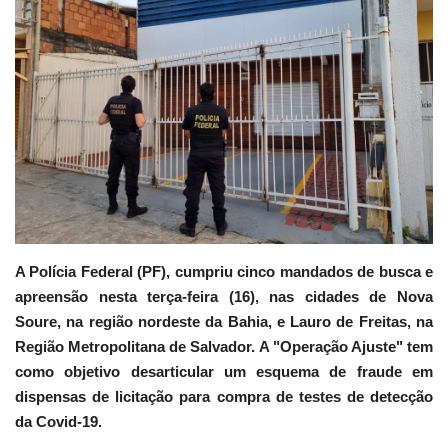
Jornal da Central do Brasil
RECADOS
Ligado em Saúde
Dicas da Mamys Zelita
Fotos
A Polícia Federal (PF), cumpriu cinco mandados de busca e
VIDEOS
apreensão nesta terça-feira (16), nas cidades de Nova
Soure, na região nordeste da Bahia, e Lauro de Freitas, na
Região Metropolitana de Salvador. A "Operação Ajuste" tem
como objetivo desarticular um esquema de fraude em
dispensas de licitação para compra de testes de detecção
da Covid-19.