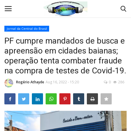
Jornal da Central do Brasil
Entrar
Criar Conta
PF cumpre mandados de busca e
apreensão em cidades baianas;
Início
operação tenta combater fraude
QUEM SOMOS
na compra de testes de Covid-19.
Crônicas e Reportagens
Rogério Athayde
Aug 16, 2022 - 15:20
0
286
TV ONLINE
RÁDIO ONLINE
COMO ANUNCIAR