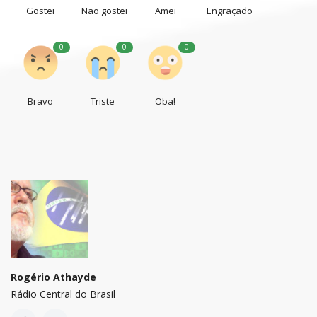
Gostei
Não gostei
Amei
Engraçado
0
0
0
Bravo
Triste
Oba!
Rogério Athayde
Rádio Central do Brasil