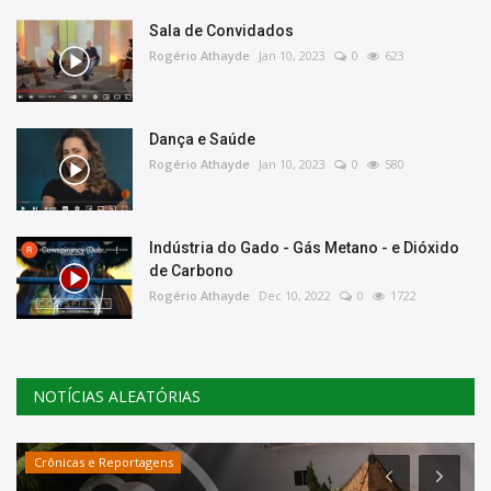
Sala de Convidados
Rogério Athayde
Jan 10, 2023
0
623
Dança e Saúde
Rogério Athayde
Jan 10, 2023
0
580
Indústria do Gado - Gás Metano - e Dióxido
de Carbono
Rogério Athayde
Dec 10, 2022
0
1722
NOTÍCIAS ALEATÓRIAS
Crônicas e Reportagens