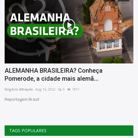
s
ALEMANHA BRASILEIRA? Conheça
P
Pomerode, a cidade mais alemã...
e
Rogério Athayde
Aug 16, 2022
0
1811
Ro
Reportagem Brasil
TAGS POPULARES