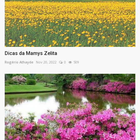
Dicas da Mamys Zelita
Rogério Athayde
Nov 20, 2022
0
509