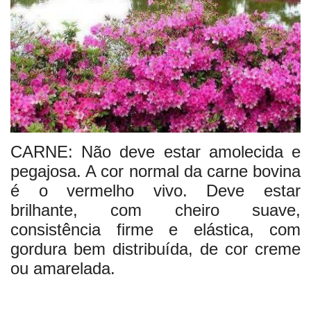
COMO ANUNCIAR
Ligado em Saúde
RECADOS
Dicas da Mamys Zelita
CARNE: Não deve estar amolecida e
Fotos
pegajosa. A cor normal da carne bovina
é o vermelho vivo. Deve estar
VIDEOS
brilhante, com cheiro suave,
consistência firme e elástica, com
gordura bem distribuída, de cor creme
ou amarelada.