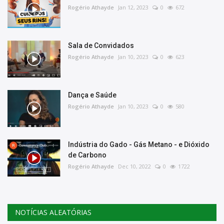
Rogério Athayde
Jan 12, 2023
0
672
Sala de Convidados
Rogério Athayde
Jan 10, 2023
0
623
Dança e Saúde
Rogério Athayde
Jan 10, 2023
0
580
Indústria do Gado - Gás Metano - e Dióxido
de Carbono
Rogério Athayde
Dec 10, 2022
0
1722
NOTÍCIAS ALEATÓRIAS