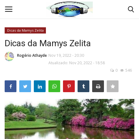
Dicas da Mamys Zelita
Entrar
Criar Conta
Dicas da Mamys Zelita
Início
Rogério Athayde
Nov 19, 2022 - 20:30
Atualizado: Nov 20, 2022 - 18:58
0
546
QUEM SOMOS
RÁDIO ONLINE
Crônicas e Reportagens
TV ONLINE
Jornal da Central do Brasil