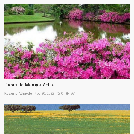
Dicas da Mamys Zelita
Rogério Athayde
Nov 20, 2022
0
661