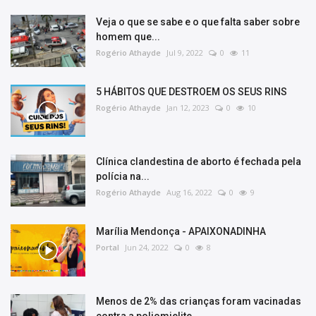
Veja o que se sabe e o que falta saber sobre
homem que...
Rogério Athayde
Jul 9, 2022
0
11
5 HÁBITOS QUE DESTROEM OS SEUS RINS
Rogério Athayde
Jan 12, 2023
0
10
Clínica clandestina de aborto é fechada pela
polícia na...
Rogério Athayde
Aug 16, 2022
0
9
Marília Mendonça - APAIXONADINHA
Portal
Jun 24, 2022
0
8
Menos de 2% das crianças foram vacinadas
contra a poliomielite...