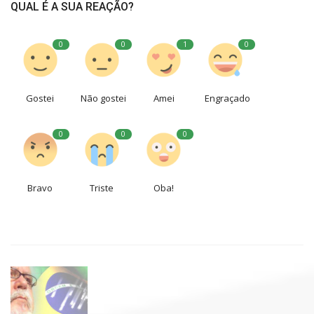
QUAL É A SUA REAÇÃO?
0
0
1
0
Gostei
Não gostei
Amei
Engraçado
0
0
0
Bravo
Triste
Oba!