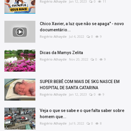
Rogério Athayde
Jan 12, 2023
0
11
Chico Xavier, a luz que não se apaga" - novo
documentário...
Rogério Athayde
Jul 4, 2022
0
9
Dicas da Mamys Zelita
Rogério Athayde
Nov 20, 2022
0
9
SUPER BEBÊ COM MAIS DE 5KG NASCE EM
HOSPITAL DE SANTA CATARINA
Rogério Athayde
Jan 12, 2023
0
9
Veja o que se sabe e o que falta saber sobre
homem que...
Rogério Athayde
Jul 9, 2022
0
8