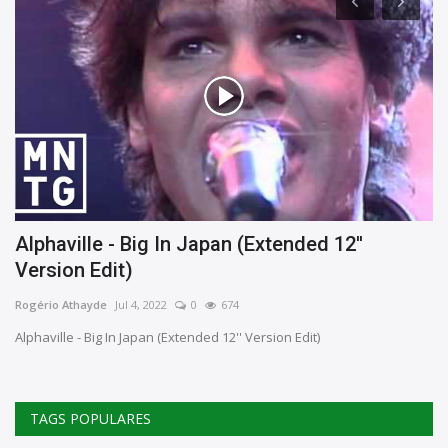
Alphaville - Big In Japan (Extended 12''
V
Version Edit)
Ro
Rogério Athayde
Jul 4, 2022
0
674
Alphaville - Big In Japan (Extended 12'' Version Edit)
TAGS POPULARES