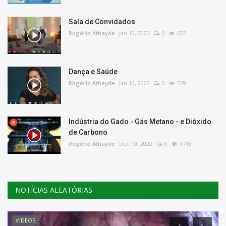
Sala de Convidados
Rogério Athayde
Jan 10, 2023
0
622
Dança e Saúde
Rogério Athayde
Jan 10, 2023
0
579
Indústria do Gado - Gás Metano - e Dióxido
de Carbono
Rogério Athayde
Dec 10, 2022
0
1718
NOTÍCIAS ALEATÓRIAS
VIDEOS