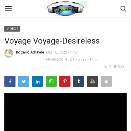
VIDEOS
Entrar
Criar Conta
Voyage Voyage-Desireless
Início
Rogério Athayde
Aug 16, 2022 - 17:51
Atualizado: Aug 16, 2022 - 17:53
0
839
QUEM SOMOS
Crônicas e Reportagens
TV ONLINE
RÁDIO ONLINE
Jornal da Central do Brasil