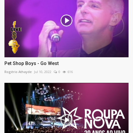
Pet Shop Boys - Go West
Rogério Athayde
Jul 10, 2022
0
616